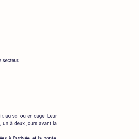
 secteur.
air, au sol ou en cage
. Leur
, un à deux jours avant la
s à l’arrivée, et la ponte,