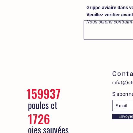
Grippe aviaire dans v
Veuillez vérifier avan
Nous serons contraints
Cont
info(@)c
159937
S'abonne
poules et
1726
Envoye
oies sauvées