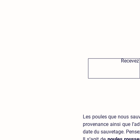
Recevez 
Les poules que nous sauvo
provenance ainsi que l’ad
date du sauvetage. Pensez 
Il s’agit de
poules rousse