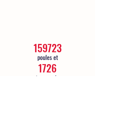
159723
poules et
1726
oies sauvées
Contact
info(@)champslibresauxpoules.com
S'abonner à notre newsletter