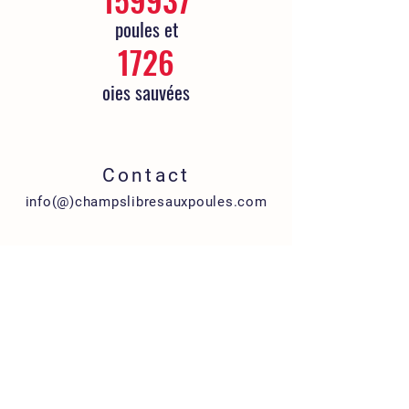
poules et
1726
oies sauvées
Contact
info(@)champslibresauxpoules.com
S'abonner à notre newsletter
Envoyer
Site
Adoption