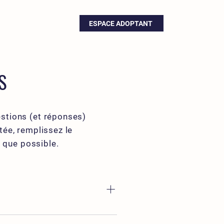
ESPACE ADOPTANT
S
stions (et réponses)
tée, remplissez le
 que possible.
re site et vous verrez les