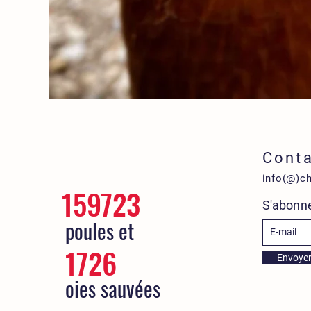
Cont
info(@)c
159723
S'abonne
poules et
1726
Envoye
oies sauvées