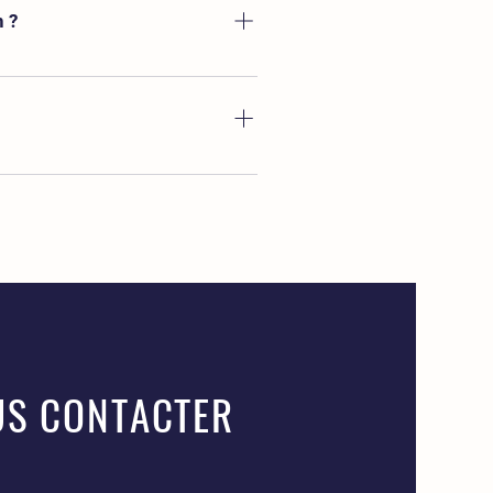
ire associé. Nous vous enverrons un
n ?
t si nous avons besoin de plus
 car si nous n’arrivons pas à vous
ment disponible près de chez vous,
îte mail.
nvoyer un message et nous vous
S CONTACTER