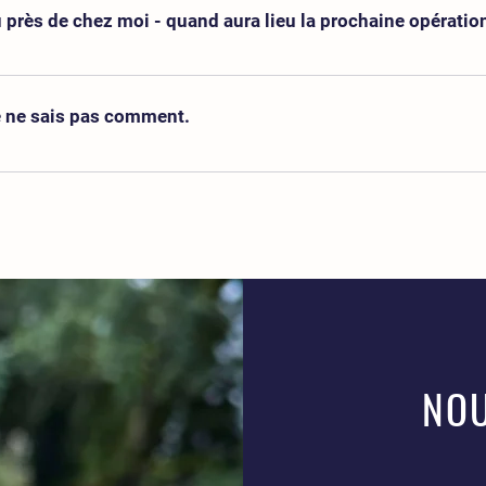
tez participer à l’un d’entre eux, cliquez et remplissez le formula
u près de chez moi - quand aura lieu la prochaine opératio
etage avec toutes les informations ou nous vous contacterons avan
diquer la bonne adresse mail et le bon numéro de téléphone portable
gne dès qu’ils ont été organisés. Si aucun sauvetage n’est actuelle
nformations !
newsletter et vous recevrez les annonces directement dans votre bo
e ne sais pas comment.
s aider ; en étant sur place ou à distance. N’hésitez pas à nous e
NOU