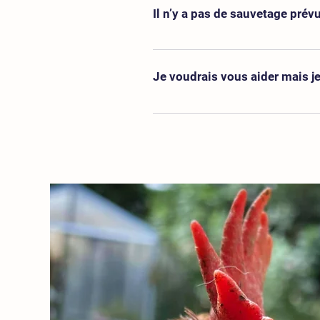
sauvetages en cours. Si vous souhai
Il n’y a pas de sauvetage prév
mail quelques jours avant le sauv
d’informations. Vérifiez de bien in
Tous les sauvetages sont mis en li
joindre, vous ne recevrez pas les i
vous pouvez vous inscrire à notre 
Je voudrais vous aider mais j
Il y a de nombreuses façons de nou
rappellerons pour en parler !